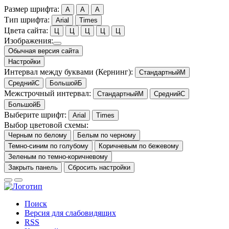
Размер шрифта:
A
A
A
Тип шрифта:
Arial
Times
Цвета сайта:
Ц
Ц
Ц
Ц
Ц
Изображения:
Обычная версия сайта
Настройки
Интервал между буквами
(Кернинг):
Стандартный
М
Средний
С
Большой
Б
Межстрочный интервал:
Стандартный
М
Средний
С
Большой
Б
Выберите шрифт:
Arial
Times
Выбор цветовой схемы:
Черным по белому
Белым по черному
Темно-синим по голубому
Коричневым по бежевому
Зеленым по темно-коричневому
Закрыть панель
Сбросить настройки
Поиск
Версия для слабовидящих
RSS